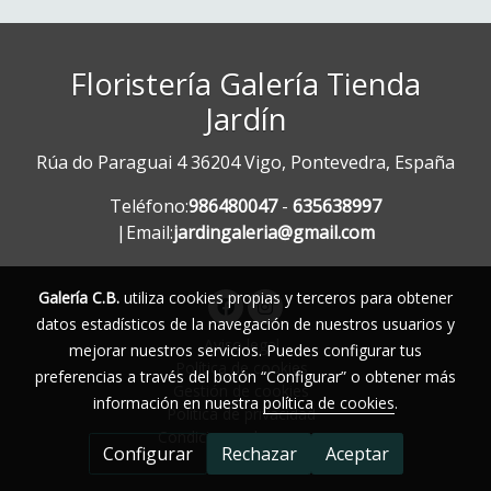
Floristería Galería Tienda
Jardín
Rúa do Paraguai 4 36204 Vigo, Pontevedra, España
Teléfono:
986480047
-
635638997
|Email:
jardingaleria@gmail.com
Galería C.B.
utiliza cookies propias y terceros para obtener
datos estadísticos de la navegación de nuestros usuarios y
Aviso legal
mejorar nuestros servicios. Puedes configurar tus
Política de cookies
preferencias a través del botón “Configurar” o obtener más
Gestión de cookies
información en nuestra
política de cookies
.
Política de privacidad
Condiciones de compra
Configurar
Rechazar
Aceptar