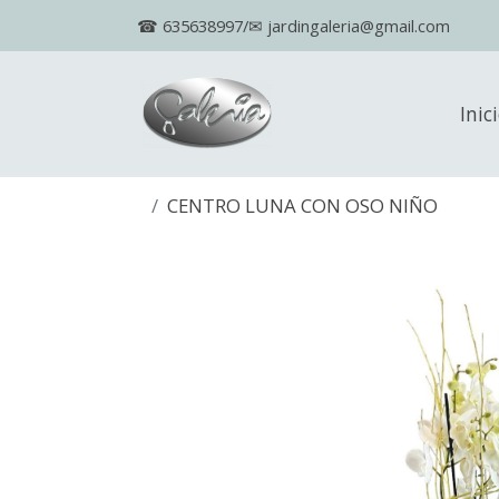
☎ 635638997/✉ jardingaleria@gmail.com
Inic
CENTRO LUNA CON OSO NIÑO