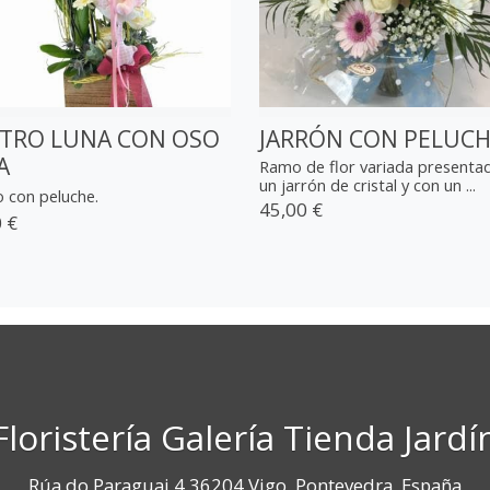
TRO LUNA CON OSO
JARRÓN CON PELUC
A
Ramo de flor variada presenta
un jarrón de cristal y con un ...
 con peluche.
45,00 €
 €
Floristería Galería Tienda Jardí
Rúa do Paraguai 4 36204 Vigo, Pontevedra, España